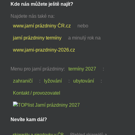
Kde nás můžete ještě najít?
Najdete nás také na:
www.jarní prázdniny ČR.cz
nebo
jarní prázdniny termíny
a minulý rok na
www.jarni-prazdniny-2026.cz
Menu pro jarní prázdniny:
termíny 2027
:
zahraničí
:
lyžování
:
ubytování
:
Kontakt / provozovatel
Nevíte kam dál?
skiareály a sjezdovky v ČR
Přehled skiareálů a