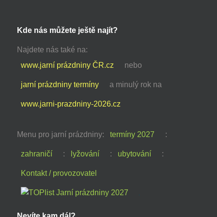
Kde nás můžete ještě najít?
Najdete nás také na:
www.jarní prázdniny ČR.cz
nebo
jarní prázdniny termíny
a minulý rok na
www.jarni-prazdniny-2026.cz
Menu pro jarní prázdniny:
termíny 2027
:
zahraničí
:
lyžování
:
ubytování
:
Kontakt / provozovatel
Nevíte kam dál?