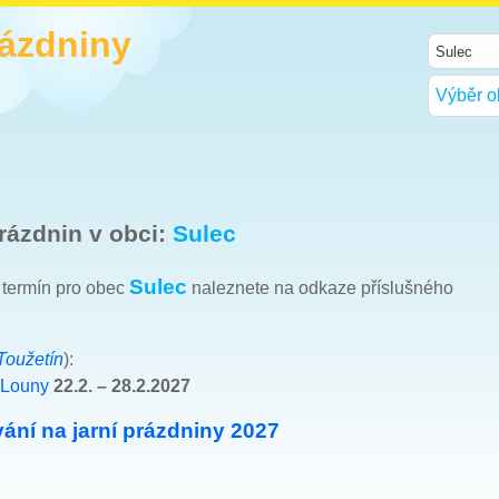
rázdniny
Výběr o
rázdnin v obci:
Sulec
Sulec
h termín pro obec
naleznete na odkaze příslušného
Toužetín
):
 Louny
22.2. – 28.2.2027
ání na jarní prázdniny 2027