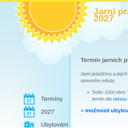
Jarní p
2027
Termín jarních p
Jarní prázdniny a jejic
okresního města:
Sulec (
část obce
Termíny
termín dle
okresu
>
možnosti ubytov
2027
Ubytování