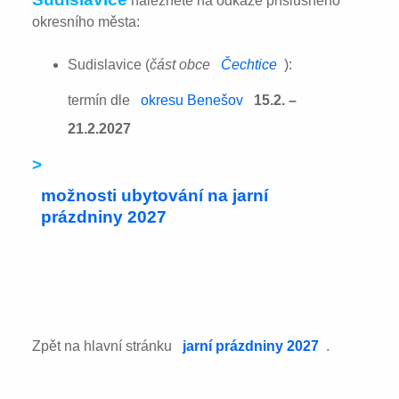
naleznete na odkaze příslušného
okresního města:
Sudislavice (
část obce
Čechtice
):
termín dle
okresu Benešov
15.2. –
21.2.2027
>
možnosti ubytování na jarní
prázdniny 2027
Zpět na hlavní stránku
jarní prázdniny 2027
.