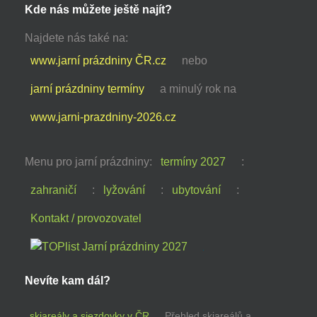
Kde nás můžete ještě najít?
Najdete nás také na:
www.jarní prázdniny ČR.cz
nebo
jarní prázdniny termíny
a minulý rok na
www.jarni-prazdniny-2026.cz
Menu pro jarní prázdniny:
termíny 2027
:
zahraničí
:
lyžování
:
ubytování
:
Kontakt / provozovatel
Nevíte kam dál?
skiareály a sjezdovky v ČR
Přehled skiareálů a