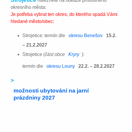
naleznete na odkaze příslušného
okresního města:
Je potřeba vybrat ten okres, do kterého spadá Vámi
hledané město/obec:
Strojetice: termín dle
okresu Benešov
15.2.
– 21.2.2027
Strojetice (
část obce
Kryry
):
termín dle
okresu Louny
22.2. – 28.2.2027
>
možnosti ubytování na jarní
prázdniny 2027