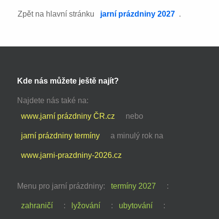
Zpět na hlavní stránku
jarní prázdniny 2027
.
Kde nás můžete ještě najít?
Najdete nás také na:
www.jarní prázdniny ČR.cz
nebo
jarní prázdniny termíny
a minulý rok na
www.jarni-prazdniny-2026.cz
Menu pro jarní prázdniny:
termíny 2027
:
zahraničí
:
lyžování
:
ubytování
: