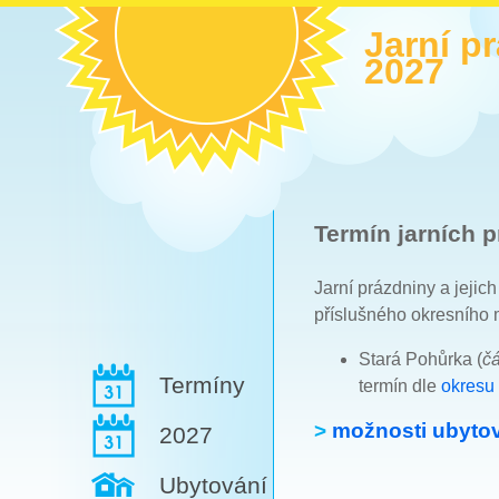
Jarní p
2027
Termín jarních p
Jarní prázdniny a jejic
příslušného okresního 
Stará Pohůrka (
č
Termíny
termín dle
okresu
>
možnosti ubytov
2027
Ubytování