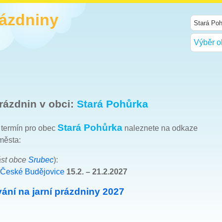
rázdniny
Výběr o
rázdnin v obci:
Stará Pohůrka
Stará Pohůrka
h termín pro obec
naleznete na odkaze
města:
ást obce
Srubec
):
 České Budějovice
15.2. – 21.2.2027
ání na jarní prázdniny 2027