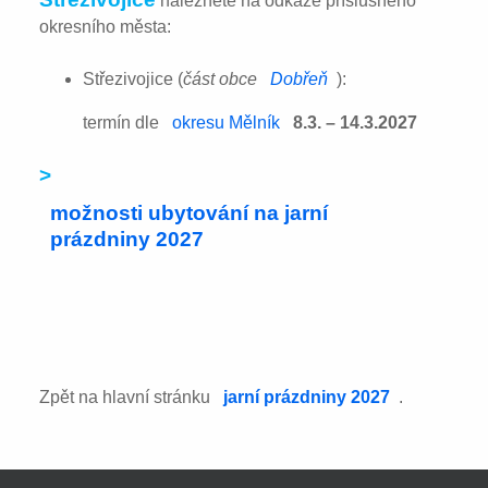
naleznete na odkaze příslušného
okresního města:
Střezivojice (
část obce
Dobřeň
):
termín dle
okresu Mělník
8.3. – 14.3.2027
>
možnosti ubytování na jarní
prázdniny 2027
Zpět na hlavní stránku
jarní prázdniny 2027
.