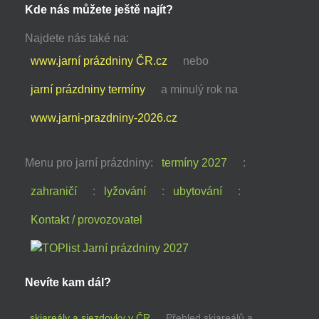
Kde nás můžete ještě najít?
Najdete nás také na:
www.jarní prázdniny ČR.cz
nebo
jarní prázdniny termíny
a minulý rok na
www.jarni-prazdniny-2026.cz
Menu pro jarní prázdniny:
termíny 2027
:
zahraničí
:
lyžování
:
ubytování
:
Kontakt / provozovatel
Nevíte kam dál?
skiareály a sjezdovky v ČR
Přehled skiareálů a