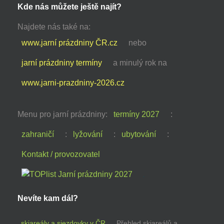
Kde nás můžete ještě najít?
Najdete nás také na:
www.jarní prázdniny ČR.cz
nebo
jarní prázdniny termíny
a minulý rok na
www.jarni-prazdniny-2026.cz
Menu pro jarní prázdniny:
termíny 2027
:
zahraničí
:
lyžování
:
ubytování
:
Kontakt / provozovatel
Nevíte kam dál?
skiareály a sjezdovky v ČR
Přehled skiareálů a