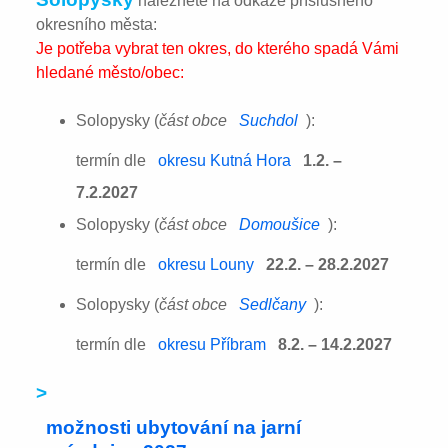
naleznete na odkaze příslušného
okresního města:
Je potřeba vybrat ten okres, do kterého spadá Vámi
hledané město/obec:
Solopysky (
část obce
Suchdol
):
termín dle
okresu Kutná Hora
1.2. –
7.2.2027
Solopysky (
část obce
Domoušice
):
termín dle
okresu Louny
22.2. – 28.2.2027
Solopysky (
část obce
Sedlčany
):
termín dle
okresu Příbram
8.2. – 14.2.2027
>
možnosti ubytování na jarní