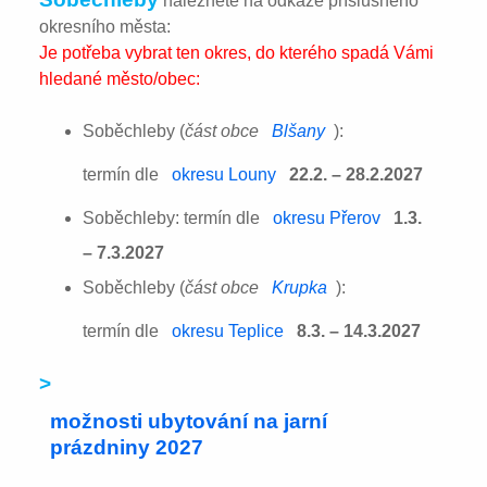
naleznete na odkaze příslušného
okresního města:
Je potřeba vybrat ten okres, do kterého spadá Vámi
hledané město/obec:
Soběchleby (
část obce
Blšany
):
termín dle
okresu Louny
22.2. – 28.2.2027
Soběchleby: termín dle
okresu Přerov
1.3.
– 7.3.2027
Soběchleby (
část obce
Krupka
):
termín dle
okresu Teplice
8.3. – 14.3.2027
>
možnosti ubytování na jarní
prázdniny 2027