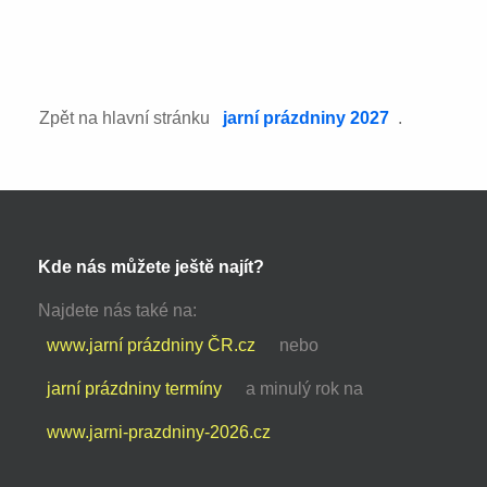
Zpět na hlavní stránku
jarní prázdniny 2027
.
Kde nás můžete ještě najít?
Najdete nás také na:
www.jarní prázdniny ČR.cz
nebo
jarní prázdniny termíny
a minulý rok na
www.jarni-prazdniny-2026.cz