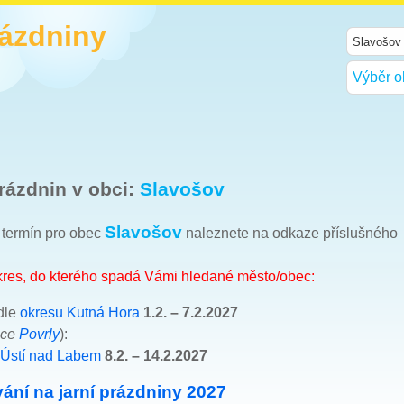
rázdniny
Výběr o
rázdnin v obci:
Slavošov
Slavošov
h termín pro obec
naleznete na odkaze příslušného
okres, do kterého spadá Vámi hledané město/obec:
dle
okresu Kutná Hora
1.2. – 7.2.2027
bce
Povrly
):
 Ústí nad Labem
8.2. – 14.2.2027
ání na jarní prázdniny 2027