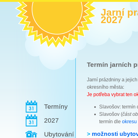
Jarní p
2027
Termín jarních p
Jarní prázdniny a jejic
okresního města:
Je potřeba vybrat ten 
Termíny
Slavošov: termín 
Slavošov (
část o
2027
termín dle
okresu
>
možnosti ubytov
Ubytování