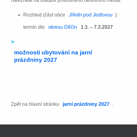
naleznete na odkaze příslušného okresního města:
Rozhled (
část obce
Jiřetín pod Jedlovou
):
termín dle
okresu Děčín
1.3. – 7.3.2027
>
možnosti ubytování na jarní
prázdniny 2027
Zpět na hlavní stránku
jarní prázdniny 2027
.