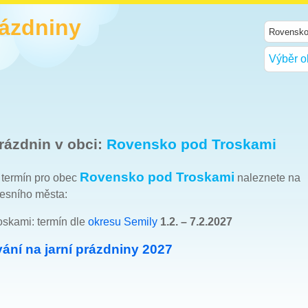
rázdniny
Výběr o
rázdnin v obci:
Rovensko pod Troskami
Rovensko pod Troskami
h termín pro obec
naleznete na
esního města:
skami: termín dle
okresu Semily
1.2. – 7.2.2027
ání na jarní prázdniny 2027