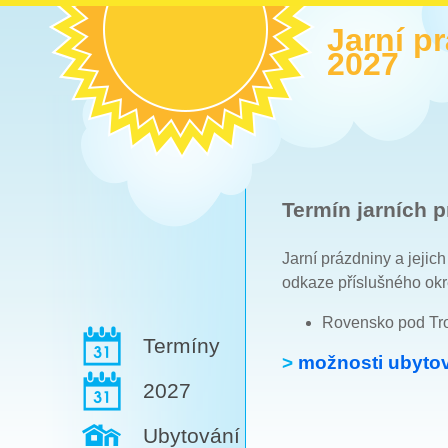
Jarní p
2027
Termín jarních p
Jarní prázdniny a jejic
odkaze příslušného okr
Rovensko pod Tro
Termíny
>
možnosti ubytov
2027
Ubytování