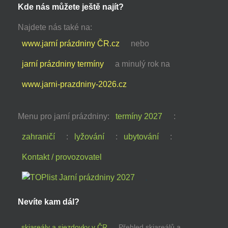
Kde nás můžete ještě najít?
Najdete nás také na:
www.jarní prázdniny ČR.cz
nebo
jarní prázdniny termíny
a minulý rok na
www.jarni-prazdniny-2026.cz
Menu pro jarní prázdniny:
termíny 2027
:
zahraničí
:
lyžování
:
ubytování
:
Kontakt / provozovatel
Nevíte kam dál?
skiareály a sjezdovky v ČR
Přehled skiareálů a