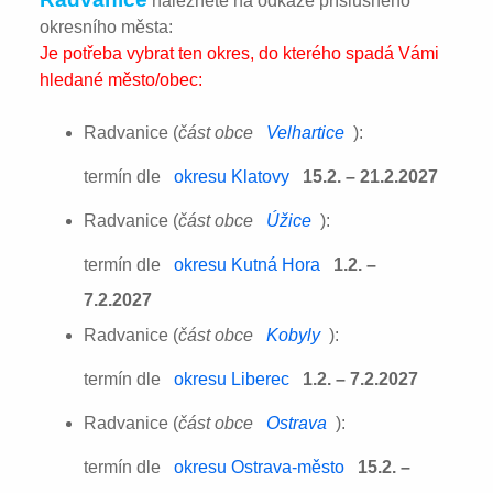
naleznete na odkaze příslušného
okresního města:
Je potřeba vybrat ten okres, do kterého spadá Vámi
hledané město/obec:
Radvanice (
část obce
Velhartice
):
termín dle
okresu Klatovy
15.2. – 21.2.2027
Radvanice (
část obce
Úžice
):
termín dle
okresu Kutná Hora
1.2. –
7.2.2027
Radvanice (
část obce
Kobyly
):
termín dle
okresu Liberec
1.2. – 7.2.2027
Radvanice (
část obce
Ostrava
):
termín dle
okresu Ostrava-město
15.2. –