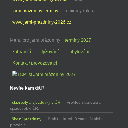
jarní prázdniny termíny
a minulý rok na
www.jarni-prazdniny-2026.cz
Menu pro jarní prázdniny:
termíny 2027
:
zahraničí
:
lyžování
:
ubytování
:
Kontakt / provozovatel
Nevíte kam dál?
skiareály a sjezdovky v ČR
Přehled skiareálů a
sjezdovek v ČR.
školní prázdniny
Přehled termínů všech školních
prázdnin.