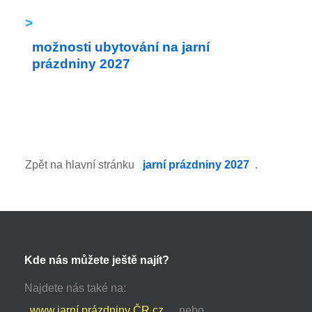
>
možnosti ubytování na jarní
prázdniny 2027
Zpět na hlavní stránku
jarní prázdniny 2027
.
Kde nás můžete ještě najít?
Najdete nás také na:
www.jarní prázdniny ČR.cz
nebo