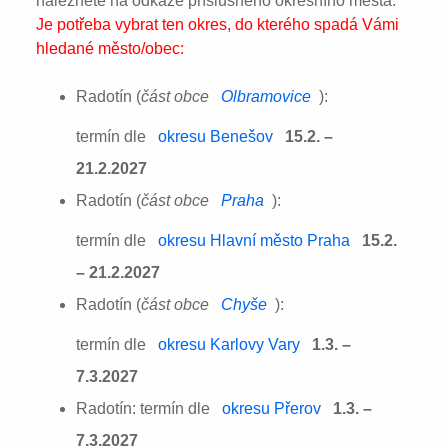
naleznete na odkaze příslušného okresního města:
Je potřeba vybrat ten okres, do kterého spadá Vámi
hledané město/obec:
Radotín (
část obce
Olbramovice
):
termín dle
okresu Benešov
15.2. –
21.2.2027
Radotín (
část obce
Praha
):
termín dle
okresu Hlavní město Praha
15.2.
– 21.2.2027
Radotín (
část obce
Chyše
):
termín dle
okresu Karlovy Vary
1.3. –
7.3.2027
Radotín: termín dle
okresu Přerov
1.3. –
7.3.2027