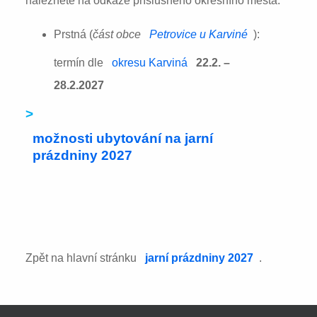
naleznete na odkaze příslušného okresního města:
Prstná (
část obce
Petrovice u Karviné
):
termín dle
okresu Karviná
22.2. –
28.2.2027
>
možnosti ubytování na jarní
prázdniny 2027
Zpět na hlavní stránku
jarní prázdniny 2027
.