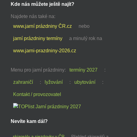
Kde nás můžete ještě najít?
Najdete nás také na:
www.jarní prázdniny ČR.cz
nebo
jarní prázdniny termíny
a minulý rok na
www.jarni-prazdniny-2026.cz
Menu pro jarní prázdniny:
termíny 2027
:
zahraničí
:
lyžování
:
ubytování
:
Kontakt / provozovatel
Nevíte kam dál?
skiareály a sjezdovky v ČR
Přehled skiareálů a