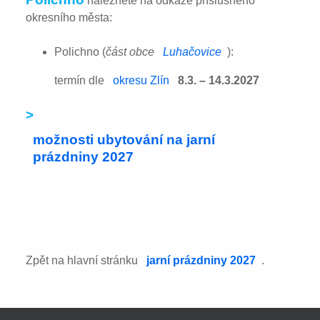
naleznete na odkaze příslušného
okresního města:
Polichno (
část obce
Luhačovice
):
termín dle
okresu Zlín
8.3. – 14.3.2027
>
možnosti ubytování na jarní
prázdniny 2027
Zpět na hlavní stránku
jarní prázdniny 2027
.