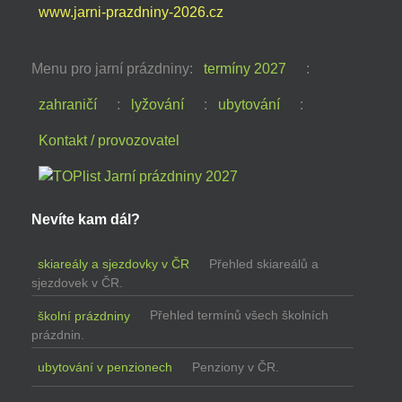
www.jarni-prazdniny-2026.cz
Menu pro jarní prázdniny:
termíny 2027
:
zahraničí
:
lyžování
:
ubytování
:
Kontakt / provozovatel
Nevíte kam dál?
skiareály a sjezdovky v ČR
Přehled skiareálů a
sjezdovek v ČR.
školní prázdniny
Přehled termínů všech školních
prázdnin.
ubytování v penzionech
Penziony v ČR.