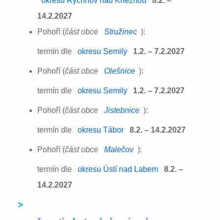
okresu Rychnov nad Kněžnou
8.2. –
14.2.2027
Pohoří (
část obce
Stružinec
):
termín dle
okresu Semily
1.2. – 7.2.2027
Pohoří (
část obce
Olešnice
):
termín dle
okresu Semily
1.2. – 7.2.2027
Pohoří (
část obce
Jistebnice
):
termín dle
okresu Tábor
8.2. – 14.2.2027
Pohoří (
část obce
Malečov
):
termín dle
okresu Ústí nad Labem
8.2. –
14.2.2027
>