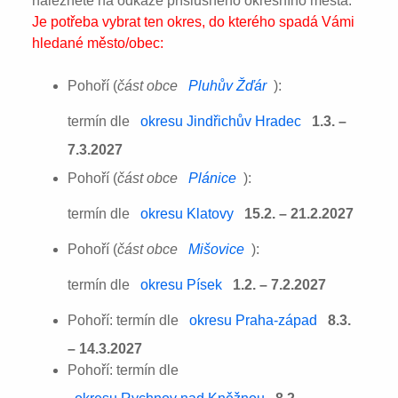
naleznete na odkaze příslušného okresního města:
Je potřeba vybrat ten okres, do kterého spadá Vámi
hledané město/obec:
Pohoří (
část obce
Pluhův Žďár
):
termín dle
okresu Jindřichův Hradec
1.3. –
7.3.2027
Pohoří (
část obce
Plánice
):
termín dle
okresu Klatovy
15.2. – 21.2.2027
Pohoří (
část obce
Mišovice
):
termín dle
okresu Písek
1.2. – 7.2.2027
Pohoří: termín dle
okresu Praha-západ
8.3.
– 14.3.2027
Pohoří: termín dle