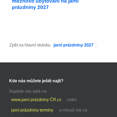
možnosti ubytování na jarní
prázdniny 2027
Zpět na hlavní stránku
jarní prázdniny 2027
.
Kde nás můžete ještě najít?
Najdete nás také na:
www.jarní prázdniny ČR.cz
nebo
jarní prázdniny termíny
a minulý rok na