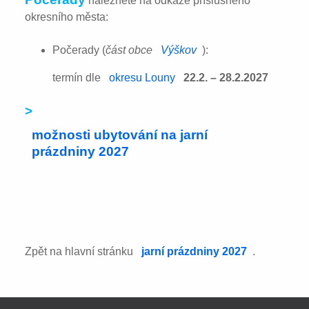
naleznete na odkaze příslušného
okresního města:
Počerady (
část obce
Výškov
):
termín dle
okresu Louny
22.2. – 28.2.2027
>
možnosti ubytování na jarní
prázdniny 2027
Zpět na hlavní stránku
jarní prázdniny 2027
.