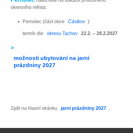
naleznete na odkaze příslušného
okresního města:
Pernolec (
část obce
Částkov
):
termín dle
okresu Tachov
22.2. – 28.2.2027
>
možnosti ubytování na jarní
prázdniny 2027
Zpět na hlavní stránku
jarní prázdniny 2027
.