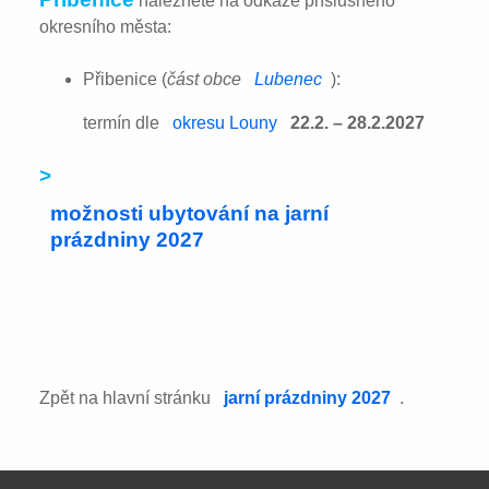
naleznete na odkaze příslušného
okresního města:
Přibenice (
část obce
Lubenec
):
termín dle
okresu Louny
22.2. – 28.2.2027
>
možnosti ubytování na jarní
prázdniny 2027
Zpět na hlavní stránku
jarní prázdniny 2027
.