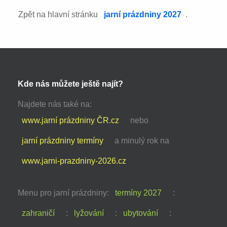
Zpět na hlavní stránku
jarní prázdniny 2027
.
Kde nás můžete ještě najít?
Najdete nás také na:
www.jarní prázdniny ČR.cz
nebo
jarní prázdniny termíny
a minulý rok na
www.jarni-prazdniny-2026.cz
Menu pro jarní prázdniny:
termíny 2027
:
zahraničí
:
lyžování
:
ubytování
: