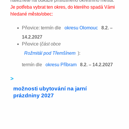
naleznete na odkaze příslušného okresního města:
Je potřeba vybrat ten okres, do kterého spadá Vámi
hledané město/obec:
Pňovice: termín dle
okresu Olomouc
8.2. –
14.2.2027
Pňovice (
část obce
Rožmitál pod Třemšínem
):
termín dle
okresu Příbram
8.2. – 14.2.2027
>
možnosti ubytování na jarní
prázdniny 2027