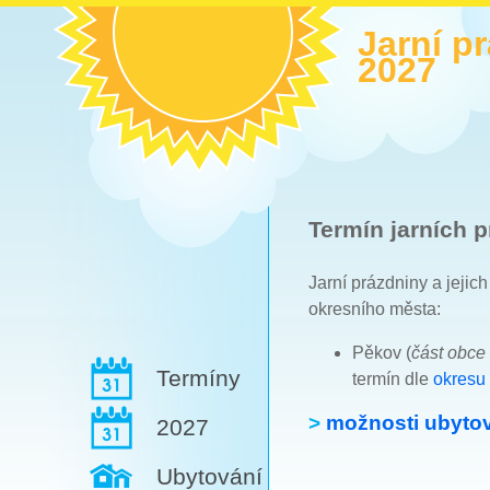
Jarní p
2027
Termín jarních p
Jarní prázdniny a jejic
okresního města:
Pěkov (
část obce
Termíny
termín dle
okresu
>
možnosti ubytov
2027
Ubytování