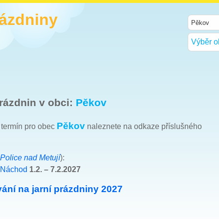
rázdniny
Výběr o
rázdnin v obci:
Pěkov
Pěkov
h termín pro obec
naleznete na odkaze příslušného
Police nad Metují
):
 Náchod
1.2. – 7.2.2027
ání na jarní prázdniny 2027