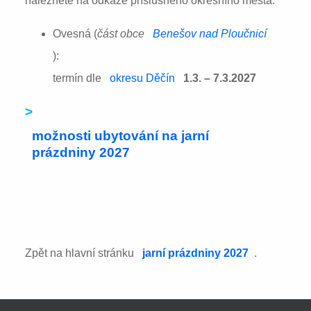
naleznete na odkaze příslušného okresního města:
Ovesná (
část obce
Benešov nad Ploučnicí
):
termín dle
okresu Děčín
1.3. – 7.3.2027
>
možnosti ubytování na jarní
prázdniny 2027
Zpět na hlavní stránku
jarní prázdniny 2027
.