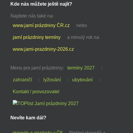
Kde nás můžete ještě najít?
Najdete nás také na:
www.jarní prázdniny ČR.cz
nebo
jarní prázdniny termíny
a minulý rok na
www.jarni-prazdniny-2026.cz
Menu pro jarní prázdniny:
termíny 2027
:
zahraničí
:
lyžování
:
ubytování
:
Kontakt / provozovatel
Nevíte kam dál?
skiareály a sjezdovky v ČR
Přehled skiareálů a