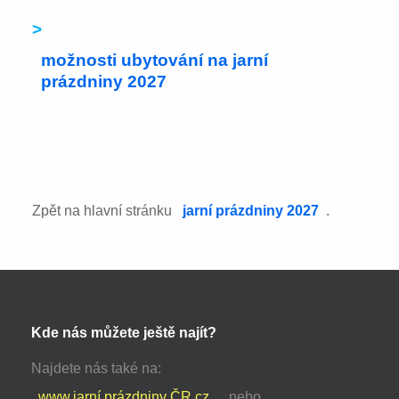
>
možnosti ubytování na jarní
prázdniny 2027
Zpět na hlavní stránku
jarní prázdniny 2027
.
Kde nás můžete ještě najít?
Najdete nás také na:
www.jarní prázdniny ČR.cz
nebo