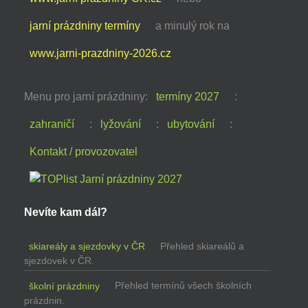
jarní prázdniny termíny
a minulý rok na
www.jarni-prazdniny-2026.cz
Menu pro jarní prázdniny:
termíny 2027
:
zahraničí
:
lyžování
:
ubytování
:
Kontakt / provozovatel
Nevíte kam dál?
skiareály a sjezdovky v ČR
Přehled skiareálů a
sjezdovek v ČR.
školní prázdniny
Přehled termínů všech školních
prázdnin.