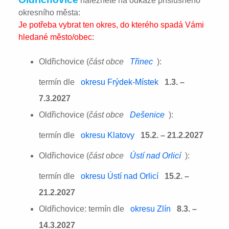
naleznete na odkaze příslušného
okresního města:
Je potřeba vybrat ten okres, do kterého spadá Vámi
hledané město/obec:
Oldřichovice (
část obce
Třinec
):
termín dle
okresu Frýdek-Místek
1.3. –
7.3.2027
Oldřichovice (
část obce
Dešenice
):
termín dle
okresu Klatovy
15.2. – 21.2.2027
Oldřichovice (
část obce
Ústí nad Orlicí
):
termín dle
okresu Ústí nad Orlicí
15.2. –
21.2.2027
Oldřichovice: termín dle
okresu Zlín
8.3. –
14.3.2027