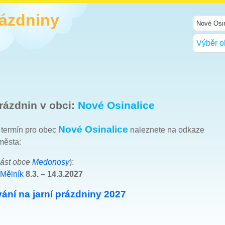
rázdniny
Výběr o
rázdnin v obci:
Nové Osinalice
Nové Osinalice
h termín pro obec
naleznete na odkaze
města:
ást obce
Medonosy
):
 Mělník
8.3. – 14.3.2027
ání na jarní prázdniny 2027