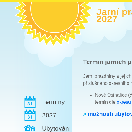
Jarní p
2027
Termín jarních p
Jarní prázdniny a jejic
příslušného okresního 
Nové Osinalice (
č
Termíny
termín dle
okresu
>
možnosti ubytov
2027
Ubytování