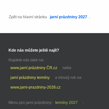
Zpět na hlavní stránku
jarní prázdniny 2027
.
Kde nás můžete ještě najít?
Najdete nás také na:
www.jarní prázdniny ČR.cz
nebo
jarní prázdniny termíny
a minulý rok na
www.jarni-prazdniny-2026.cz
Menu pro jarní prázdniny:
termíny 2027
: