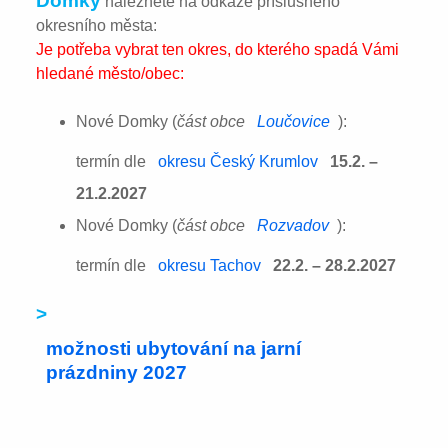
Domky
naleznete na odkaze příslušného
okresního města:
Je potřeba vybrat ten okres, do kterého spadá Vámi
hledané město/obec:
Nové Domky (
část obce
Loučovice
):
termín dle
okresu Český Krumlov
15.2. –
21.2.2027
Nové Domky (
část obce
Rozvadov
):
termín dle
okresu Tachov
22.2. – 28.2.2027
>
možnosti ubytování na jarní
prázdniny 2027