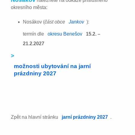
naleznete na odkaze příslušného
okresního města:
Nosákov (
část obce
Jankov
):
termín dle
okresu Benešov
15.2. –
21.2.2027
>
možnosti ubytování na jarní
prázdniny 2027
Zpět na hlavní stránku
jarní prázdniny 2027
.