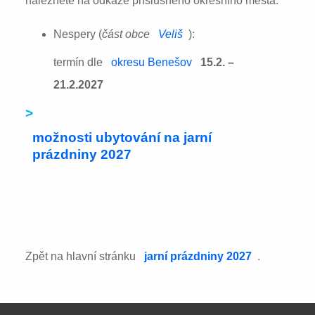
naleznete na odkaze příslušného okresního města:
Nespery (
část obce
Veliš
):
termín dle
okresu Benešov
15.2. –
21.2.2027
>
možnosti ubytování na jarní
prázdniny 2027
Zpět na hlavní stránku
jarní prázdniny 2027
.