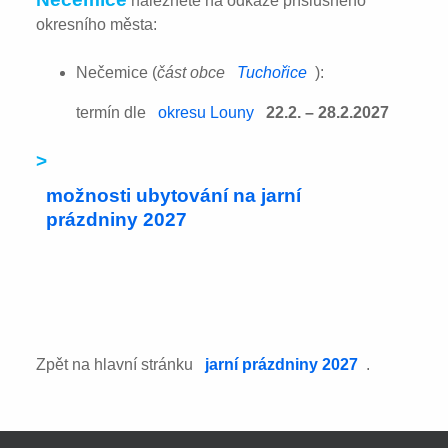
naleznete na odkaze příslušného
okresního města:
Nečemice (
část obce
Tuchořice
):
termín dle
okresu Louny
22.2. – 28.2.2027
>
možnosti ubytování na jarní
prázdniny 2027
Zpět na hlavní stránku
jarní prázdniny 2027
.