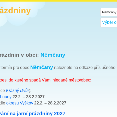
rázdniny
Výběr o
rázdnin v obci:
Němčany
Němčany
h termín pro obec
naleznete na odkaze příslušného
okres, do kterého spadá Vámi hledané město/obec:
bce
Krásný Dvůr
):
 Louny
22.2. – 28.2.2027
 dle
okresu Vyškov
22.2. – 28.2.2027
ání na jarní prázdniny 2027