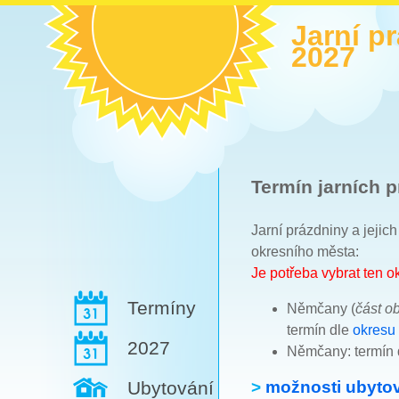
Jarní p
2027
Termín jarních p
Jarní prázdniny a jejic
okresního města:
Je potřeba vybrat ten 
Termíny
Němčany (
část o
termín dle
okresu
2027
Němčany: termín
>
možnosti ubytov
Ubytování