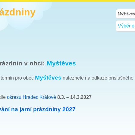
rázdniny
Výběr o
rázdnin v obci:
Myštěves
Myštěves
h termín pro obec
naleznete na odkaze příslušného
 dle
okresu Hradec Králové
8.3. – 14.3.2027
ání na jarní prázdniny 2027