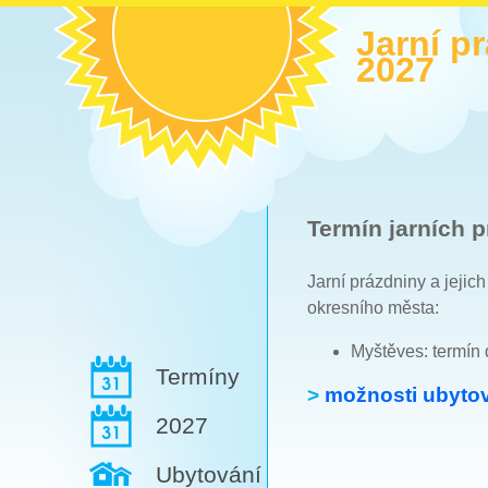
Jarní p
2027
Termín jarních p
Jarní prázdniny a jejic
okresního města:
Myštěves: termín
Termíny
>
možnosti ubytov
2027
Ubytování