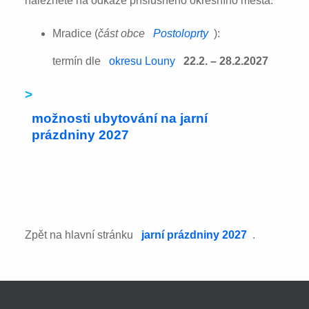
naleznete na odkaze příslušného okresního města:
Mradice (
část obce
Postoloprty
):
termín dle
okresu Louny
22.2. – 28.2.2027
>
možnosti ubytování na jarní
prázdniny 2027
Zpět na hlavní stránku
jarní prázdniny 2027
.