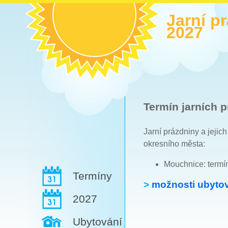
Jarní p
2027
Termín jarních p
Jarní prázdniny a jejic
okresního města:
Mouchnice: termí
Termíny
>
možnosti ubytov
2027
Ubytování