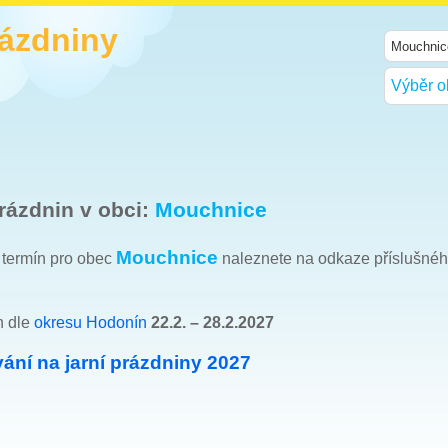
rázdniny
Výběr o
rázdnin v obci:
Mouchnice
Mouchnice
h termín pro obec
naleznete na odkaze příslušné
n dle
okresu Hodonín
22.2. – 28.2.2027
ání na jarní prázdniny 2027