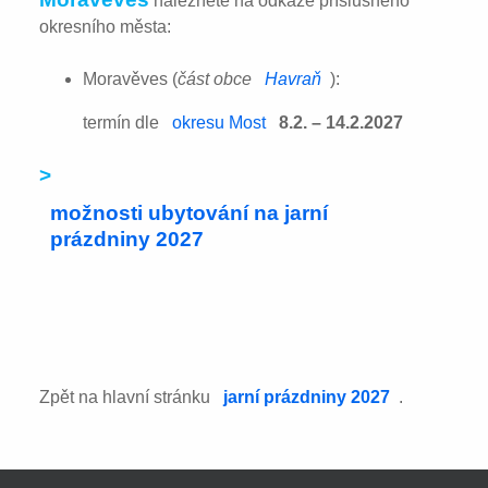
naleznete na odkaze příslušného
okresního města:
Moravěves (
část obce
Havraň
):
termín dle
okresu Most
8.2. – 14.2.2027
>
možnosti ubytování na jarní
prázdniny 2027
Zpět na hlavní stránku
jarní prázdniny 2027
.