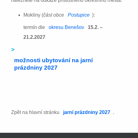
naleznete na odkaze příslušného okresního města:
Mokliny (
část obce
Postupice
):
termín dle
okresu Benešov
15.2. –
21.2.2027
>
možnosti ubytování na jarní
prázdniny 2027
Zpět na hlavní stránku
jarní prázdniny 2027
.