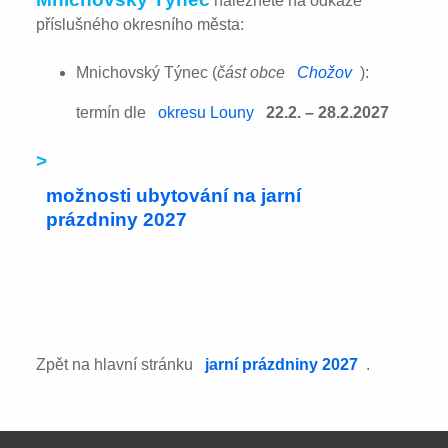
naleznete na odkaze
příslušného okresního města:
Mnichovský Týnec (
část obce
Chožov
):
termín dle
okresu Louny
22.2. – 28.2.2027
>
možnosti ubytování na jarní
prázdniny 2027
Zpět na hlavní stránku
jarní prázdniny 2027
.