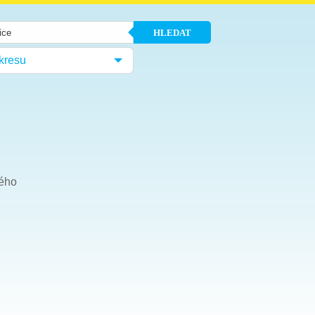
HLEDAT
kresu
ného