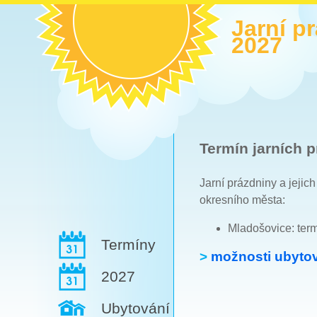
Jarní p
2027
Termín jarních p
Jarní prázdniny a jejic
okresního města:
Mladošovice: ter
Termíny
>
možnosti ubytov
2027
Ubytování