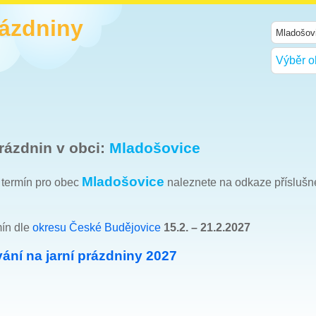
rázdniny
Výběr o
rázdnin v obci:
Mladošovice
Mladošovice
h termín pro obec
naleznete na odkaze přísluš
mín dle
okresu České Budějovice
15.2. – 21.2.2027
ání na jarní prázdniny 2027