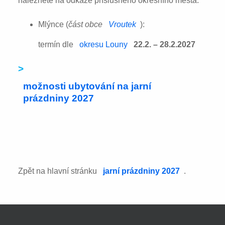
naleznete na odkaze příslušného okresního města:
Mlýnce (
část obce
Vroutek
):
termín dle
okresu Louny
22.2. – 28.2.2027
>
možnosti ubytování na jarní
prázdniny 2027
Zpět na hlavní stránku
jarní prázdniny 2027
.