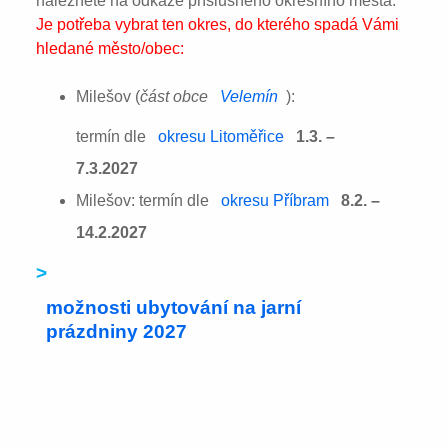
naleznete na odkaze příslušného okresního města:
Je potřeba vybrat ten okres, do kterého spadá Vámi
hledané město/obec:
Milešov (
část obce
Velemín
):
termín dle
okresu Litoměřice
1.3. –
7.3.2027
Milešov: termín dle
okresu Příbram
8.2. –
14.2.2027
>
možnosti ubytování na jarní
prázdniny 2027