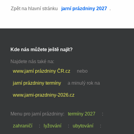
Zpět na hlavní stránku
jarní prázdniny 2027
.
Kde nás můžete ještě najít?
Najdete nás také na:
www.jarní prázdniny ČR.cz
nebo
jarní prázdniny termíny
a minulý rok na
www.jarni-prazdniny-2026.cz
Menu pro jarní prázdniny:
termíny 2027
:
zahraničí
:
lyžování
:
ubytování
: