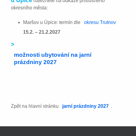
u Úpice
naleznete na odkaze příslušného
okresního města:
Maršov u Úpice: termín dle
okresu Trutnov
15.2. – 21.2.2027
>
možnosti ubytování na jarní
prázdniny 2027
Zpět na hlavní stránku
jarní prázdniny 2027
.