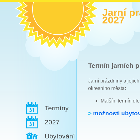
Jarní p
2027
Termín jarních p
Jarní prázdniny a jejic
okresního města:
Malšín: termín dl
Termíny
>
možnosti ubytov
2027
Ubytování