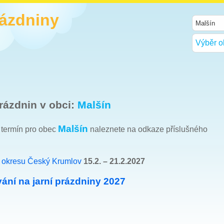
rázdniny
Výběr o
rázdnin v obci:
Malšín
Malšín
h termín pro obec
naleznete na odkaze příslušného
e
okresu Český Krumlov
15.2. – 21.2.2027
ání na jarní prázdniny 2027