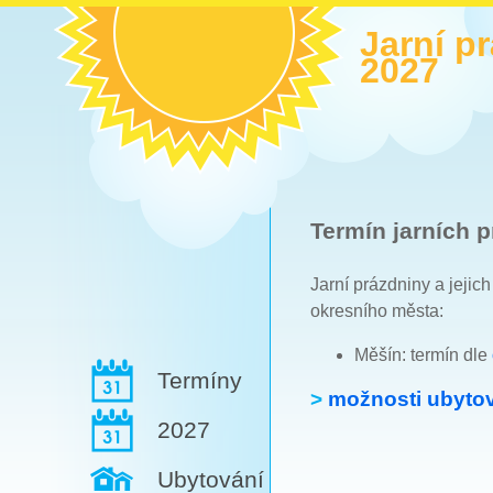
Jarní p
2027
Termín jarních p
Jarní prázdniny a jejic
okresního města:
Měšín: termín dle
Termíny
>
možnosti ubytov
2027
Ubytování