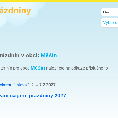
rázdniny
Výběr o
rázdnin v obci:
Měšín
Měšín
h termín pro obec
naleznete na odkaze příslušného
okresu Jihlava
1.2. – 7.2.2027
ání na jarní prázdniny 2027