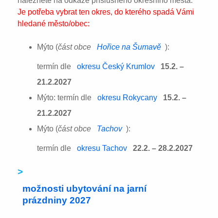
naleznete na odkaze příslušného okresního města:
Je potřeba vybrat ten okres, do kterého spadá Vámi
hledané město/obec:
Mýto (
část obce
Hořice na Šumavě
):
termín dle
okresu Český Krumlov
15.2. –
21.2.2027
Mýto: termín dle
okresu Rokycany
15.2. –
21.2.2027
Mýto (
část obce
Tachov
):
termín dle
okresu Tachov
22.2. – 28.2.2027
>
možnosti ubytování na jarní
prázdniny 2027