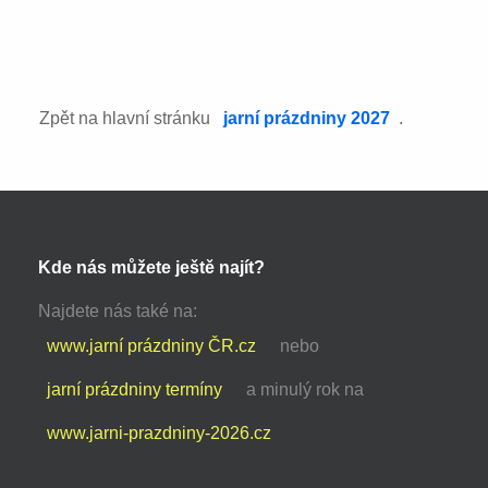
Zpět na hlavní stránku
jarní prázdniny 2027
.
Kde nás můžete ještě najít?
Najdete nás také na:
www.jarní prázdniny ČR.cz
nebo
jarní prázdniny termíny
a minulý rok na
www.jarni-prazdniny-2026.cz