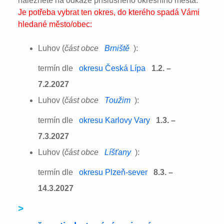
naleznete na odkaze příslušného okresního města:
Je potřeba vybrat ten okres, do kterého spadá Vámi
hledané město/obec:
Luhov (
část obce
Brniště
):
termín dle
okresu Česká Lípa
1.2. –
7.2.2027
Luhov (
část obce
Toužim
):
termín dle
okresu Karlovy Vary
1.3. –
7.3.2027
Luhov (
část obce
Líšťany
):
termín dle
okresu Plzeň-sever
8.3. –
14.3.2027
>