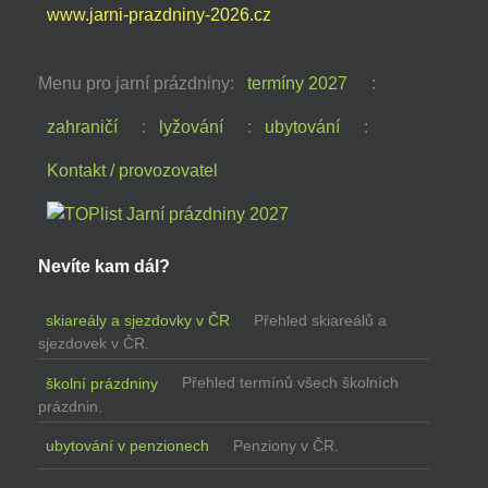
www.jarni-prazdniny-2026.cz
Menu pro jarní prázdniny:
termíny 2027
:
zahraničí
:
lyžování
:
ubytování
:
Kontakt / provozovatel
Nevíte kam dál?
skiareály a sjezdovky v ČR
Přehled skiareálů a
sjezdovek v ČR.
školní prázdniny
Přehled termínů všech školních
prázdnin.
ubytování v penzionech
Penziony v ČR.