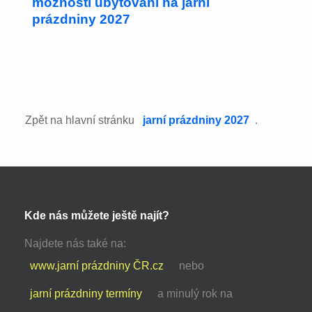
možnosti ubytování na jarní
prázdniny 2027
Zpět na hlavní stránku
jarní prázdniny 2027
.
Kde nás můžete ještě najít?
Najdete nás také na:
www.jarní prázdniny ČR.cz
nebo
jarní prázdniny termíny
a minulý rok na